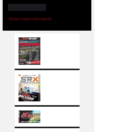
Like
Reply
Show more comments
TEKTON Named
the new Super Late
Models Sponsor
SRX (Superstar
Racing Experience)
is coming to Berlin
Raceway in 2023
Berlin Raceway
announces
$50,000 Super
Late Model points