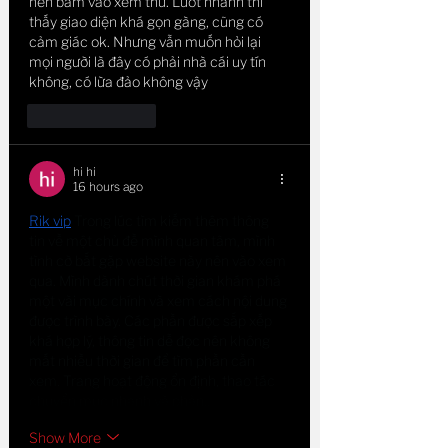
nên bấm vào xem thử. Lướt nhanh thì 
thấy giao diện khá gọn gàng, cũng có 
cảm giác ok. Nhưng vẫn muốn hỏi lại 
mọi người là đây có phải nhà cái uy tín 
không, có lừa đảo không vậy
Like
Reply
hi hi
16 hours ago
Rik vip
 Trong lúc tìm kiếm thêm thông 
tin về một chủ đề mình quan tâm, mình 
tình cờ bắt gặp website này nên vào xem 
qua. Mình dành chút thời gian khám phá 
một vài mục chính và xem cách nội dung 
được trình bày. Các phần được sắp xếp 
khá hợp lý, thông tin dễ đọc nên không 
mất nhiều thời gian để tìm phần cần 
xem. Trang hoạt động ổn định, thao tác 
chuyển mục nhanh và phản…
Show More