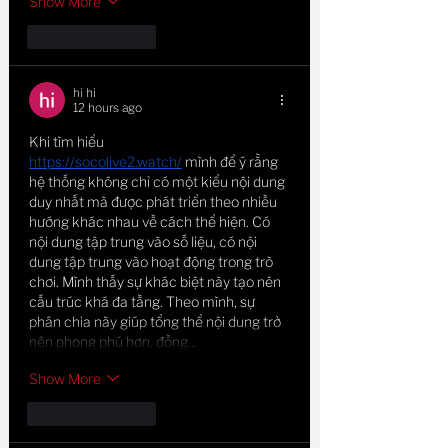
Show More
Like
Reply
hi hi
12 hours ago
Khi tìm hiểu 
https://socolive2.watch/
 mình để ý rằng 
hệ thống không chỉ có một kiểu nội dung 
duy nhất mà được phát triển theo nhiều 
hướng khác nhau về cách thể hiện. Có 
nội dung tập trung vào số liệu, có nội 
dung tập trung vào hoạt động trong trò 
chơi. Mình thấy sự khác biệt này tạo nên 
cấu trúc khá đa tầng. Theo mình, sự 
phân chia này giúp tổng thể nội dung trở 
nên phong phú hơn, đồng…
Show More
Like
Reply