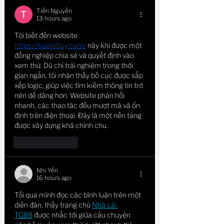
Tiến Nguyễn
13 hours ago
Tôi biết đến website 
https://kuwinbuy.com/
 này khi được một 
đồng nghiệp chia sẻ và quyết định vào 
xem thử. Dù chỉ trải nghiệm trong thời 
gian ngắn, tôi nhận thấy bố cục được sắp 
xếp logic, giúp việc tìm kiếm thông tin trở 
nên dễ dàng hơn. Website phản hồi 
nhanh, các thao tác đều mượt mà và ổn 
định trên điện thoại. Đây là một nền tảng 
được xây dựng khá chỉnh chu.
Like
Reply
Nhi Yến
16 hours ago
Tối qua mình đọc các bình luận trên một 
diễn đàn, thấy trang chủ 
Nhà cái 
TG88
 được nhắc tới giữa câu chuyện 