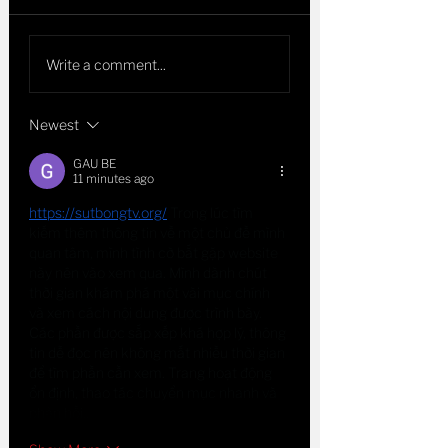
Write a comment...
Newest
GAU BE
11 minutes ago
https://sutbongtv.org/
 Trong lúc tìm 
kiếm thêm thông tin về một chủ đề mình 
quan tâm, mình tình cờ bắt gặp website 
này nên vào xem qua. Mình dành chút 
thời gian khám phá một vài mục chính 
và xem cách nội dung được trình bày. 
Các phần được sắp xếp khá hợp lý, thông 
tin dễ đọc nên không mất nhiều thời gian 
để tìm phần cần xem. Trang hoạt động 
ổn định, thao tác chuyển mục nhanh và 
phản hồi…