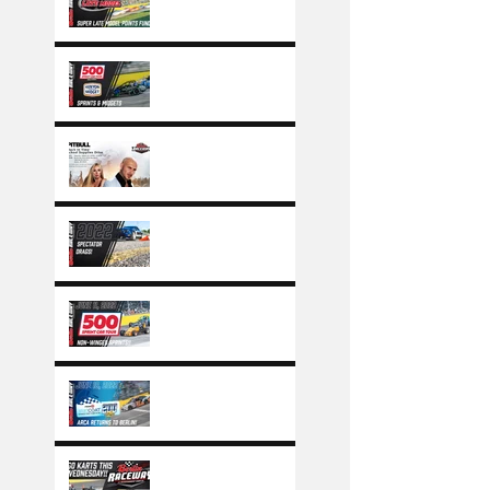
announces
$50,000 Super
Late Model points
500 Sprint Car
fund for 2023
Tour to return to
season
Berlin Raceway
with Kenyon
August 20 - KIDS
Midgets
NIGHT & BACK TO
SCHOOL
DONATION
2022 Spectator
DRIVE!!
Drags!
Berlin Raceway to
Host First of Two
500 Sprint Car
Tour Events
ARCA returns to
Berlin Raceway!
Wednesday Night