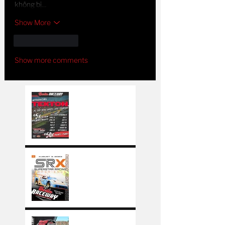
không bị…
Show More
Like
Reply
Show more comments
TEKTON Named
the new Super Late
Models Sponsor
SRX (Superstar
Racing Experience)
is coming to Berlin
Raceway in 2023
Berlin Raceway