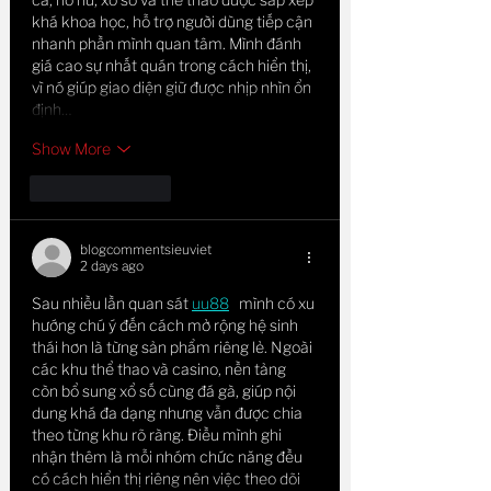
khá khoa học, hỗ trợ người dùng tiếp cận 
nhanh phần mình quan tâm. Mình đánh 
giá cao sự nhất quán trong cách hiển thị, 
vì nó giúp giao diện giữ được nhịp nhìn ổn 
định…
Show More
Like
Reply
blogcommentsieuviet
2 days ago
Sau nhiều lần quan sát 
uu88
 ,
 mình có xu 
hướng chú ý đến cách mở rộng hệ sinh 
thái hơn là từng sản phẩm riêng lẻ. Ngoài 
các khu thể thao và casino, nền tảng 
còn bổ sung xổ số cùng đá gà, giúp nội 
dung khá đa dạng nhưng vẫn được chia 
theo từng khu rõ ràng. Điều mình ghi 
nhận thêm là mỗi nhóm chức năng đều 
có cách hiển thị riêng nên việc theo dõi 